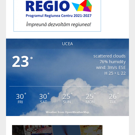
UCEA
23
scattered clouds
°
76% humidity
wind: 3m/s ESE
H 25 • L 22
30
30
25
25
26
°
°
°
°
°
FRI
SAT
SUN
MON
TUE
Weather from OpenWeatherMap