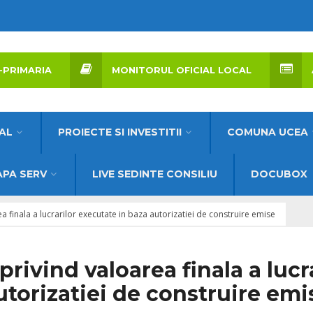
-PRIMARIA
MONITORUL OFICIAL LOCAL
AL
PROIECTE SI INVESTITII
COMUNA UCEA
PA SERV
LIVE SEDINTE CONSILIU
DOCUBOX
 finala a lucrarilor executate in baza autorizatiei de construire emise
rivind valoarea finala a lucr
utorizatiei de construire emi