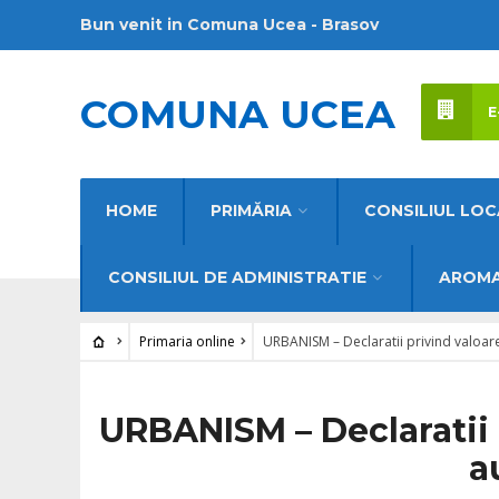
Bun venit in Comuna Ucea - Brasov
COMUNA UCEA
E
HOME
PRIMĂRIA
CONSILIUL LOC
CONSILIUL DE ADMINISTRATIE
AROMA
Primaria online
URBANISM – Declaratii privind valoarea
URBANISM – Declaratii p
a