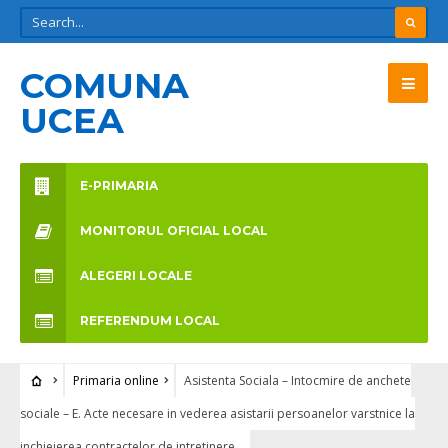
COMUNA
UCEA
E-PRIMARIA
MONITORUL OFICIAL LOCAL
ALEGERI LOCALE
REFERENDUM LOCAL
Primaria online
Asistenta Sociala – Intocmire de anchete
sociale – E. Acte necesare in vederea asistarii persoanelor varstnice la
inchieierea contractelor de intretinere