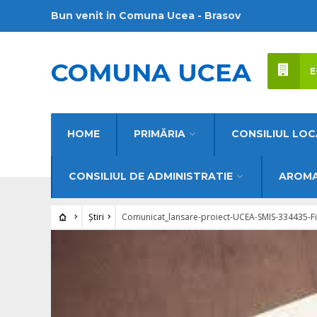
Bun venit in Comuna Ucea - Brasov
COMUNA UCEA
E
HOME
PRIMĂRIA
CONSILIUL LOC
CONSILIUL DE ADMINISTRATIE
AROMA
Știri
Comunicat_lansare-proiect-UCEA-SMIS-334435-Fi