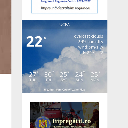
UCEA
22
overcast clouds
°
84% humidity
wind: 5m/s W
H 24 • L 22
27
30
25
24
25
°
°
°
°
°
THU
FRI
SAT
SUN
MON
Weather from OpenWeatherMap