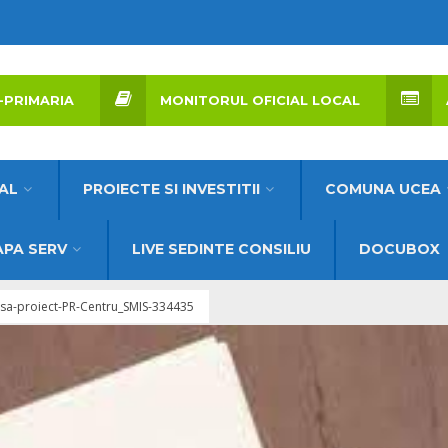
-PRIMARIA
MONITORUL OFICIAL LOCAL
AL
PROIECTE SI INVESTITII
COMUNA UCEA
PA SERV
LIVE SEDINTE CONSILIU
DOCUBOX
sa-proiect-PR-Centru_SMIS-334435