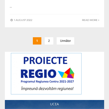
...
1 AUGUST 2022
READ MORE
1
2
Următor
UCEA