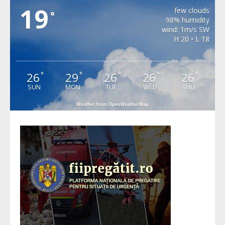
19
few clouds
°
98% humidity
wind: 1m/s SW
H 20 • L 18
26
29
26
26
26
°
°
°
°
°
SUN
MON
TUE
WED
THU
Weather from OpenWeatherMap